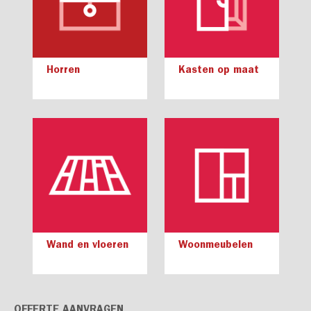
Horren
Kasten op maat
Wand en vloeren
Woonmeubelen
OFFERTE AANVRAGEN