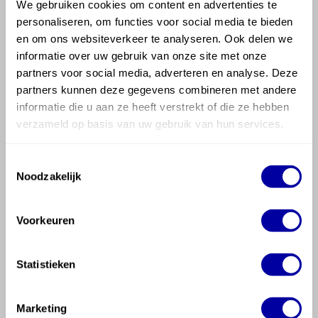
schoenenplank.
We gebruiken cookies om content en advertenties te
personaliseren, om functies voor social media te bieden
Jouw droomkast deel en richt je zelf in. Dus kies
en om ons websiteverkeer te analyseren. Ook delen we
precies het aantal panelen dat jij wil hebben.
informatie over uw gebruik van onze site met onze
partners voor social media, adverteren en analyse. Deze
Met een garderobelift benut jij jouw kledingkast
partners kunnen deze gegevens combineren met andere
en ruimte optimaal.
informatie die u aan ze heeft verstrekt of die ze hebben
verzameld op basis van uw gebruik van hun services.
Wist je dat Hormes ook kasten biedt met ruimte
voor jouw wasmachine? Benieuwd? Klik dan
hier
.
Toestemmingsselectie
Noodzakelijk
Kasten op maat:
de beste kwaliteit voor een
Voorkeuren
scherpe prijs
Ben je op zoek naar kasten op maat of een
Statistieken
inloopkast? En ben je benieuwd naar de
Marketing
mogelijkheden en de prijzen? Bij Hormes bieden