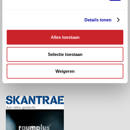
wij jou gegarandeerd de beste kwaliteit voor een
scherpe prijs. Dus twijfel niet en neem contact met
Details tonen
ons op of bezoek onze showroom! Hormes zal je
Alles toestaan
verbazen, of je nu professional bent of particulier.
Selectie toestaan
Merken die we verkopen
Skantrae
Weigeren
Raumplus