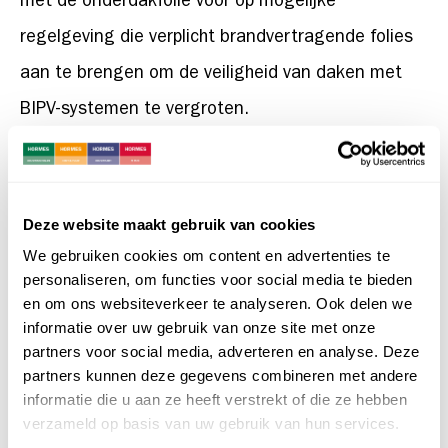
met de onderdakfolie voor op mogelijke
regelgeving die verplicht brandvertragende folies
aan te brengen om de veiligheid van daken met
BIPV-systemen te vergroten.
Deze brandvertragende folie is gemaakt van PET-
laminaat, met een polyacrylic coating, bestaat uit
Deze website maakt gebruik van cookies
twee lagen, is dampopen en waterdicht. De folie is
We gebruiken cookies om content en advertenties te
personaliseren, om functies voor social media te bieden
voorzien van een dubbele geïntegreerde
en om ons websiteverkeer te analyseren. Ook delen we
kleefstrook, die het onderdak wind – en waterdicht
informatie over uw gebruik van onze site met onze
partners voor social media, adverteren en analyse. Deze
afsluit. Het materiaal is UV- en
partners kunnen deze gegevens combineren met andere
temperatuurbestendig en moeilijk ontvlambaar. .
informatie die u aan ze heeft verstrekt of die ze hebben
verzameld op basis van uw gebruik van hun services.
De 2-laagse folie is UV- en temperatuurbestendig