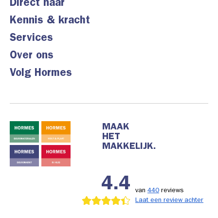
Direct naar
Kennis & kracht
Services
Over ons
Volg Hormes
MAAK
HET
MAKKELIJK.
4.4
van
440
reviews
Laat een review achter