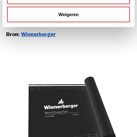
Bouwmaterialen - Nieuweweg 145 - Wijchen of
via tel. 024 641 31 61 of maak een
afspraak
Weigeren
Bron:
Wienerberger