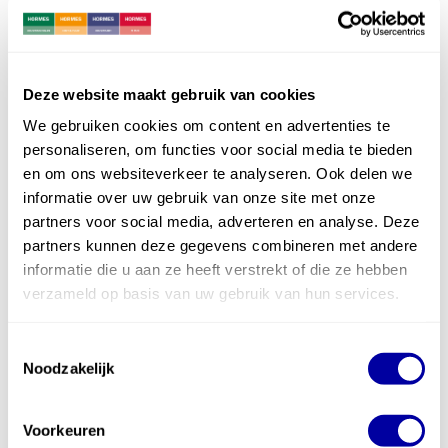
crisis vier keer zo hoog. Het energieneutraal
maken van een nieuwbouwwoning kost gemiddeld
10% meer. De stijging ten opzichte van 2015 is
Deze website maakt gebruik van cookies
We gebruiken cookies om content en advertenties te
dus voor een groot deel te verklaren uit het
anders
personaliseren, om functies voor social media te bieden
bouwen.
en om ons websiteverkeer te analyseren. Ook delen we
informatie over uw gebruik van onze site met onze
partners voor social media, adverteren en analyse. Deze
Hoe zit het dan met materiaal en
partners kunnen deze gegevens combineren met andere
informatie die u aan ze heeft verstrekt of die ze hebben
arbeid?
verzameld op basis van uw gebruik van hun services.
Overal hoor je dat de kosten voor materialen en
arbeid dé reden zijn voor de stijgende
Toestemmingsselectie
Noodzakelijk
bouwkosten. Onderzoek wijst echter uit dat de
kosten van materialen en arbeid de afgelopen
Voorkeuren