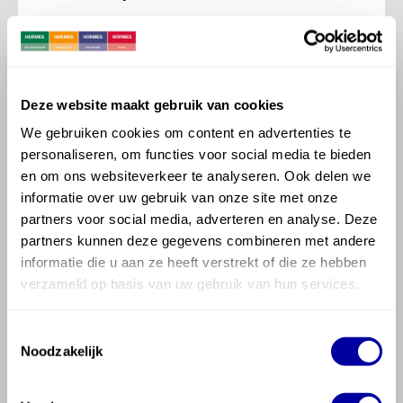
wiggen. Binnenkort beginnen aan een
tegelklus? Vraag ook naar het Cero Levelling
systeem.
Deze website maakt gebruik van cookies
We gebruiken cookies om content en advertenties te
personaliseren, om functies voor social media te bieden
Gereedschappen en andere
en om ons websiteverkeer te analyseren. Ook delen we
tegeltoebehoren
informatie over uw gebruik van onze site met onze
partners voor social media, adverteren en analyse. Deze
Zonder het juiste gereedschap kom je
partners kunnen deze gegevens combineren met andere
nergens. Uiteraard hebben wij alles in ons
informatie die u aan ze heeft verstrekt of die ze hebben
verzameld op basis van uw gebruik van hun services.
assortiment
voor het betegelen en afwerken
van de perfecte vloer of wand.
Toestemmingsselectie
Noodzakelijk
Voegkruisjes