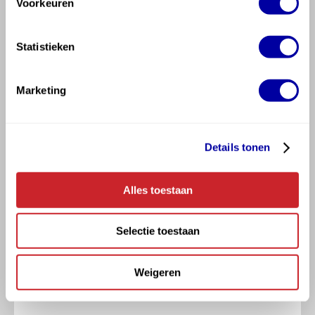
Voorkeuren
Lijmspanen
Voorbereidende voorstrijk middelen
Statistieken
Tegelsnijders
Siliconenkitten (op kleur)
Marketing
Hoekprofielen
Troffels
Details tonen
Inwasgereedschap
Waterpas
Alles toestaan
Selectie toestaan
Bezoek voor alle materialen en
gereedschappen de
Hormes Bouwmarkt
Weigeren