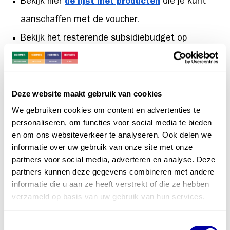
Bekijk hier
de lijst met producten
die je kunt
aanschaffen met de voucher.
Bekijk het resterende subsidiebudget op
winstuitjewoning.nl
Lees hier de antwoorden op
veelgestelde
Deze website maakt gebruik van cookies
vragen
We gebruiken cookies om content en advertenties te
personaliseren, om functies voor social media te bieden
Makkelijk de waardebon te
en om ons websiteverkeer te analyseren. Ook delen we
informatie over uw gebruik van onze site met onze
verzilveren na je aankoop
partners voor social media, adverteren en analyse. Deze
Begin altijd met het controleren of er nog wel
partners kunnen deze gegevens combineren met andere
informatie die u aan ze heeft verstrekt of die ze hebben
budget is via de link naar jouw gemeentepagina:
verzameld op basis van uw gebruik van hun services.
Beuningen
(na 1 oktober aangeschaft)
Toestemmingsselectie