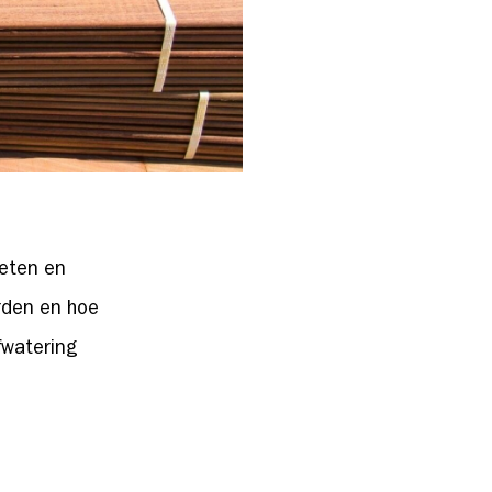
meten en
rden en hoe
fwatering