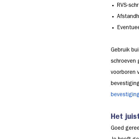
RVS-schr
Afstandh
Eventuee
Gebruik bui
schroeven g
voorboren v
bevestiging
bevestigin
Het jui
Goed gereed