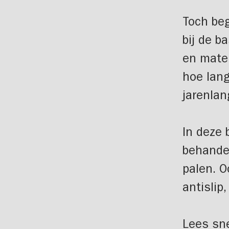
Toch beg
bij de b
en mater
hoe lang
jarenlan
In deze 
behande
palen. O
antislip
Lees sne