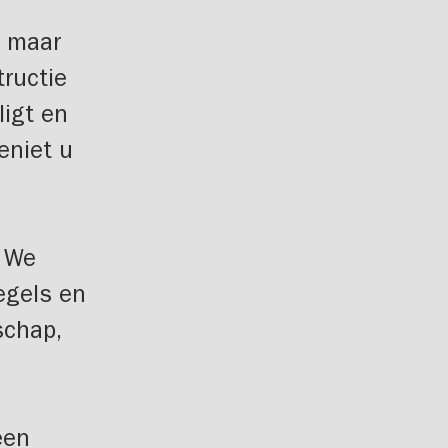
, maar
tructie
ligt en
geniet u
. We
egels en
schap,
een