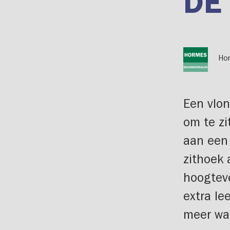
DE
Ho
Een vlon
om te z
aan een 
zithoek 
hoogteve
extra le
meer war