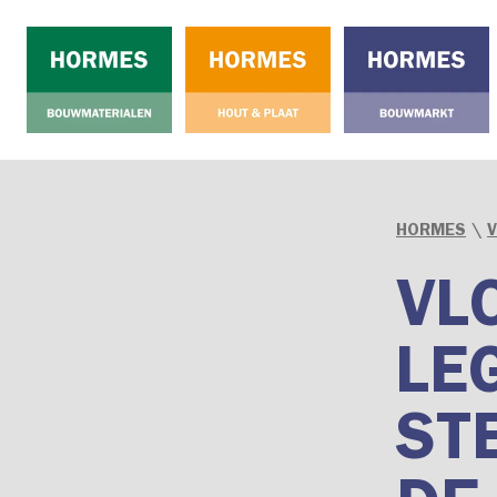
HORMES
\
VL
LE
ST