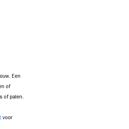
bouw. Een
en of
s of palen.
t
voor