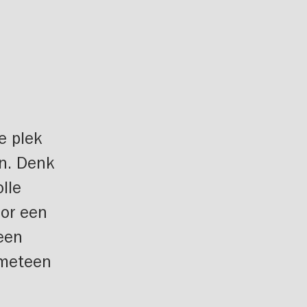
e plek
n. Denk
lle
oor een
leen
 meteen