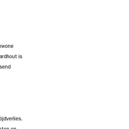
Gewone
ardhout is
ssend
jdverlies.