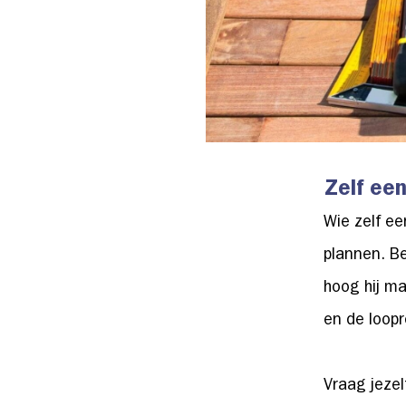
Zelf ee
Wie zelf e
plannen. B
hoog hij ma
en de loopr
Vraag jezel