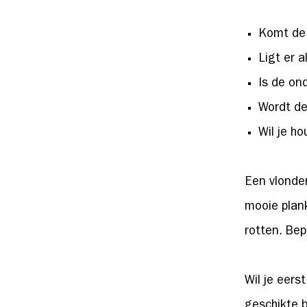
Komt de 
Ligt er a
Is de on
Wordt de
Wil je h
Een vlonde
mooie plan
rotten. Bep
Wil je eers
geschikte 