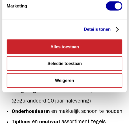
Marketing
bouw- en renovatiesector
Minder betrokken partijen maken
renovatieprojecten
beter beheersbaar
Details tonen
Kwaliteit gegarandeerd
door uiterst precies
Alles toestaan
geplaatste tegels met dunne voegen
Betere waterdichtheid
door unieke opbouw
Selectie toestaan
Verkorting
van de renovatietijd met 20-50%
Weigeren
Stofvrij
en
geluidsarm
te verwerken
Langdurige beschikbaarheid
van product
(gegarandeerd 10 jaar nalevering)
Onderhoudsarm
en makkelijk schoon te houden
Tijdloos
en
neutraal
assortiment tegels