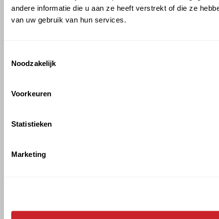
andere informatie die u aan ze heeft verstrekt of die ze heb
Showroommodellen keukenapparatuur
van uw gebruik van hun services.
3 december 2020 |
3 min.
Toestemmingsselectie
Noodzakelijk
ONZE KENNIS & KRACHT
MEER KENNIS & KRACHT
Voorkeuren
Statistieken
Marketing