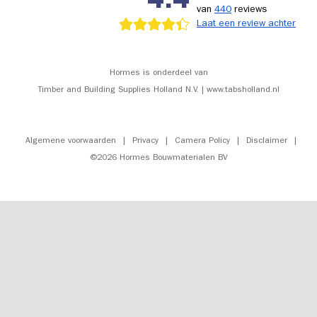
4.4
van
440
reviews
Laat een review achter
Hormes is onderdeel van
Timber and Building Supplies Holland N.V. | www.tabsholland.nl
Algemene voorwaarden
|
Privacy
|
Camera Policy
|
Disclaimer
|
©2026 Hormes Bouwmaterialen BV