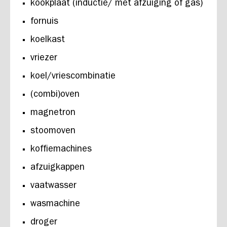
kookplaat (inductie/ met afzuiging of gas)
fornuis
koelkast
vriezer
koel/vriescombinatie
(combi)oven
magnetron
stoomoven
koffiemachines
afzuigkappen
vaatwasser
wasmachine
droger