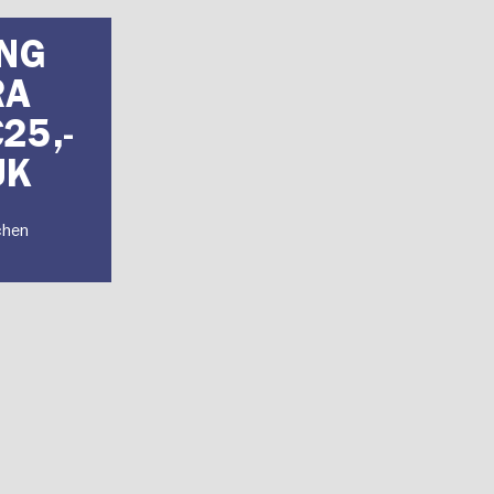
NG
RA
25,-
UK
chen