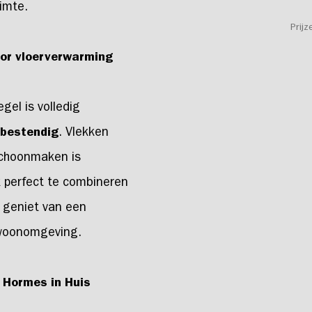
imte.
Prijz
oor vloerverwarming
el is volledig
bestendig
. Vlekken
 schoonmaken is
 perfect te combineren
 geniet van een
 woonomgeving.
j Hormes in Huis