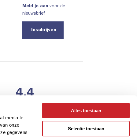
Meld je aan
voor de
nieuwsbrief
Inschrijven
4.4
van
440
reviews
Laat een review achter
Alles toestaan
al media te
 van onze
Selectie toestaan
deze gegevens