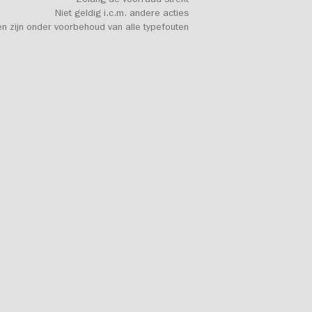
Zolang de voorraad strekt
Niet geldig i.c.m. andere acties
en zijn onder voorbehoud van alle typefouten