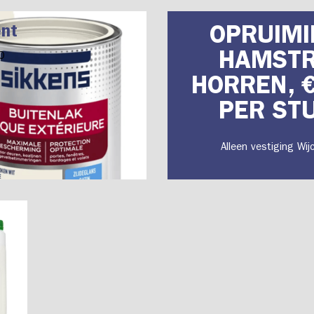
ent
OPRUIMI
HAMST
0
HORREN, €
PER ST
Alleen vestiging Wij