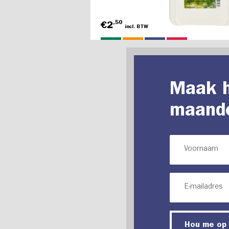
,50
€2
incl. BTW
Maak h
maande
Hou me op