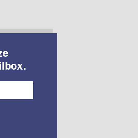
ze
ilbox.