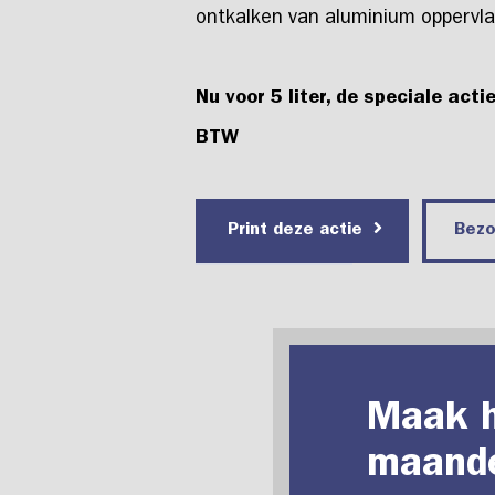
ontkalken van aluminium oppervl
Nu voor 5 liter, de speciale actie
BTW
Print deze actie
Bez
Maak h
maande