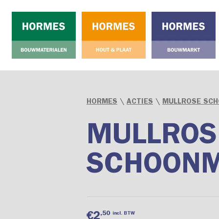
HORMES
\
ACTIES
\
MULLROSE SCH
MULLROS
SCHOONM
,50
incl. BTW
€2