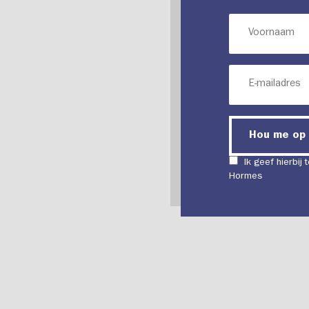
Hou me op
Ik geef hierbij
Hormes