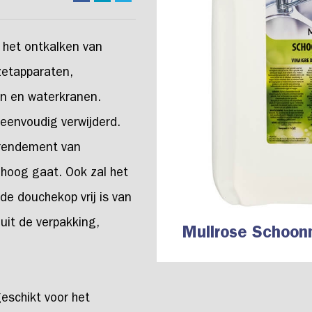
 het ontkalken van
zetapparaten,
n en waterkranen.
 eenvoudig verwijderd.
 rendement van
hoog gaat. Ook zal het
e douchekop vrij is van
uit de verpakking,
Mullrose Schoonm
eschikt voor het