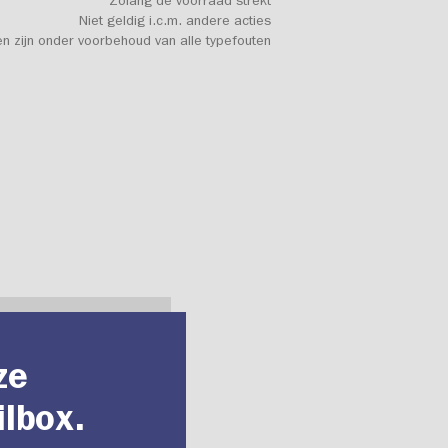
Zolang de voorraad strekt
Niet geldig i.c.m. andere acties
en zijn onder voorbehoud van alle typefouten
ze
ilbox.