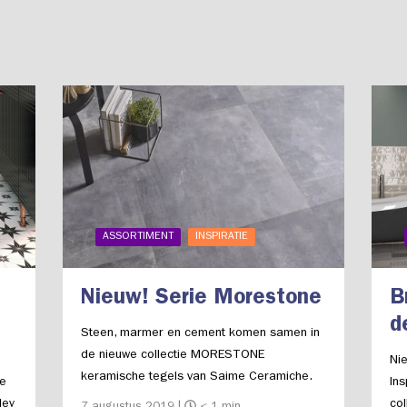
ASSORTIMENT
INSPIRATIE
Nieuw! Serie Morestone
B
d
Steen, marmer en cement komen samen in
de nieuwe collectie MORESTONE
Nie
keramische tegels van Saime Ceramiche.
te
Ins
Kenmerkend is de levendige en materiële
ley
col