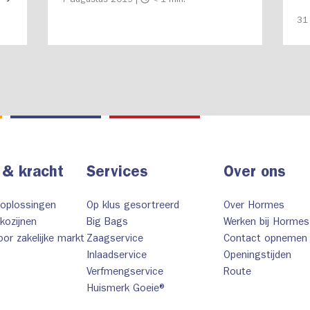
7 augustus 2019 |
< 1 min.
elegantie van de tegels. De tegels uit deze
n
bie
31 
serie zijn perfect te gebruiken in de huidige
jn
interieurwensen.
 & kracht
Services
Over ons
 oplossingen
Op klus gesortreerd
Over Hormes
kozijnen
Big Bags
Werken bij Hormes
or zakelijke markt
Zaagservice
Contact opnemen
Inlaadservice
Openingstijden
Verfmengservice
Route
Huismerk Goeie®