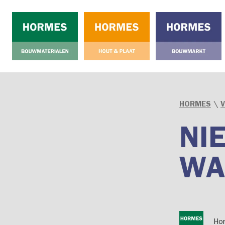
HORMES
\
NI
WA
Ho