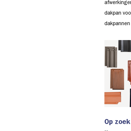
afwerkinge
dakpan voor
dakpannen 
Op zoek