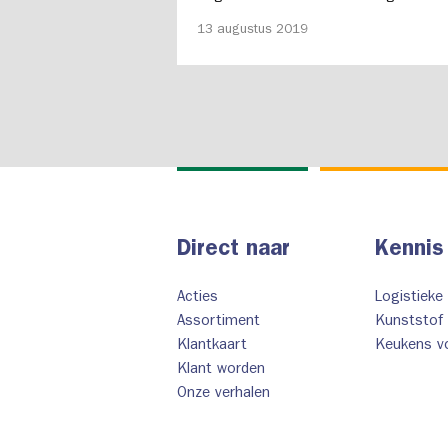
is geschikt voor decoratieve projecten e
13 augustus 2019
geschikt voor binnen. Ook deze tegels zi
nieuw in ons assortiment deze zomer.
Direct naar
Kennis
Acties
Logistieke
Assortiment
Kunststof 
Klantkaart
Keukens vo
Klant worden
Onze verhalen