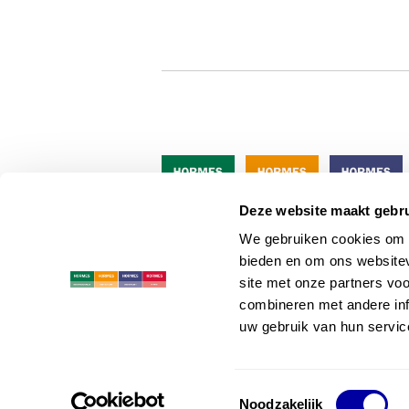
Deze website maakt gebru
We gebruiken cookies om c
bieden en om ons websitev
site met onze partners vo
Hormes is o
combineren met andere inf
uw gebruik van hun servic
Algemene voorwaard
Toestemmingsselectie
Noodzakelijk