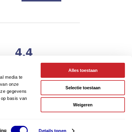
4.4
van
440
reviews
Laat een review achter
Alles toestaan
al media te
 van onze
Selectie toestaan
deze gegevens
absholland.nl
 op basis van
Weigeren
 Bouwmaterialen BV
ing
Details tonen