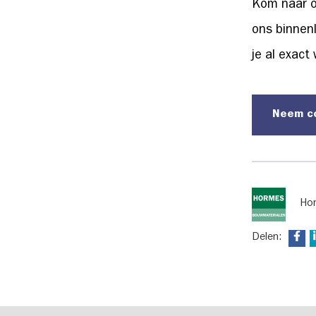
Kom naar 
ons binnenl
je al exact
Neem c
Ho
Delen: